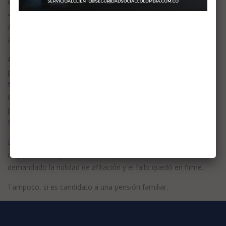
edad legal de pensión, esto es
con anterioridad
a cumplir los
47 años las mujeres, y 52 años para los hombres.
Adicionalmente haber estado en el Régimen por lo menos 5
años.
Así que, si cumple con los requisitos señalados anteriormente,
para que sea procedente el traslado debe solicitar tanto al
fondo de pensiones al que se encuentra afiliado como a
Colpensiones, la
doble asesoría
, y una vez cuente con esta,
podrá iniciar el trámite de traslado a Colpensiones o al Fondo
Privado.
Excepcionalmente no debe cumplir los anteriores requisitos, si
un Juez de la República lo ordena, como consecuencia de haber
demandado la nulidad de afiliación y el fallo quedó en firme.
Tampoco, si es candidato a una pensión familiar.