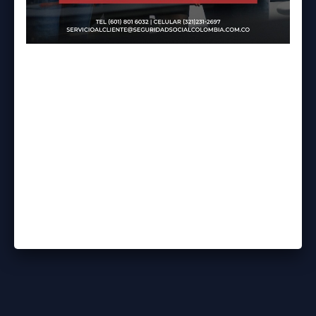
NOTICIAS
📌 Cambios importantes en el
cálculo de la pensión
Desde el año 2022, la Sentencia SL3501 de la
Corte Suprema de Justicia aclaró que todas
las semanas cotizadas deben…
15 mayo, 2025