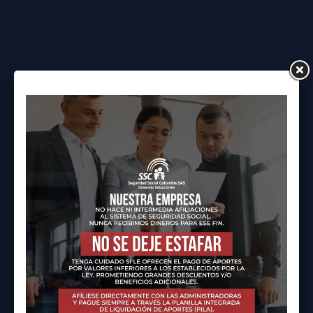
NOTICIAS
Indicadores pensionales en
Colombia 2025: Análisis
detallado del sistema de
pensiones
El sistema pensional colombiano continúa
evolucionando. Para comprender su estado
actual en cifras, Seguridad Social Colombia
SAS (SSC) elaboró un…
1 agosto, 2025