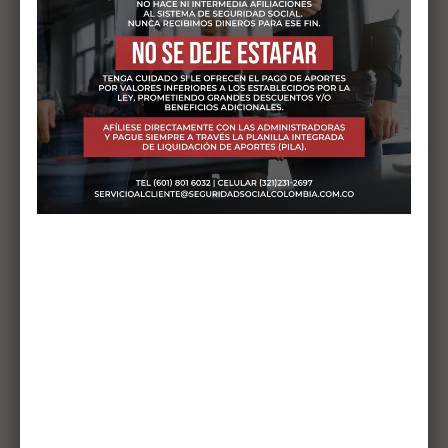
Reforma pensional 2025: Si pasa el examen constitucional,
los fondos privados perderían 6,3 millones de cotizantes
Pago mensual de cesantías: ¿Qué cambia?
COMENTARIOS RECIENTES
Seguridad Social Colombia
en
PENSIÓN DE VEJEZ
ANTICIPADA POR INVALIDEZ
en
Eduardo Antonio de la hoz Navarro
PENSIÓN DE VEJEZ
ANTICIPADA POR INVALIDEZ
Jorge Marmolejo
en
Diferencia en la pensión de vejez en
Colpensiones y los fondos privados