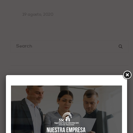
19 agosto, 2020
ENTRADAS RECIENTES
Acción persuasiva de la UGPP por correo: ¿Cómo responder
correctamente en 2026?
Fondos de pensiones y hueco fiscal 2026: El análisis de
Rodrigo Castillo en El País
Pago de seguridad social por días o semanas