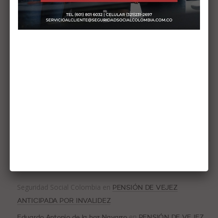
Acción persuasiva de la UGPP por correo: ¿Cómo responder
correctamente en 2026?
Fondos de pensiones y hueco fiscal 2026: El análisis de
Rodrigo Castillo en El País
Pago de seguridad social por días o semanas
Reforma pensional 2025: Si pasa el examen constitucional,
los fondos privados perderían 6,3 millones de cotizantes
Pago mensual de cesantías: ¿Qué cambia?
COMENTARIOS RECIENTES
Seguridad Social Colombia
en
PENSIÓN DE VEJEZ
ANTICIPADA POR INVALIDEZ
en
Eduardo Antonio de la hoz Navarro
PENSIÓN DE VEJEZ