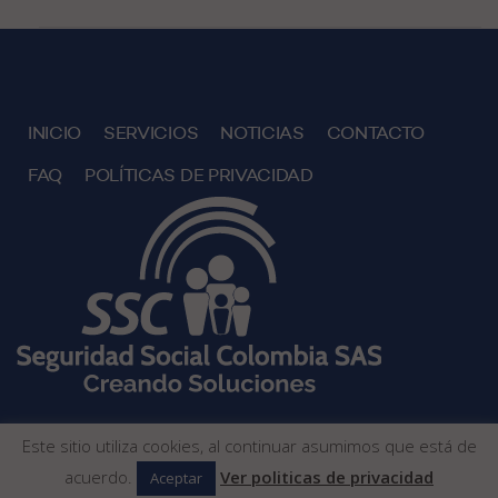
INICIO
SERVICIOS
NOTICIAS
CONTACTO
FAQ
POLÍTICAS DE PRIVACIDAD
Este sitio utiliza cookies, al continuar asumimos que está de
Copyright 2026 © Seguridad Social Colombia SAS - Creando
acuerdo.
Ver politicas de privacidad
Aceptar
Soluciones. Todos los derechos reservados.