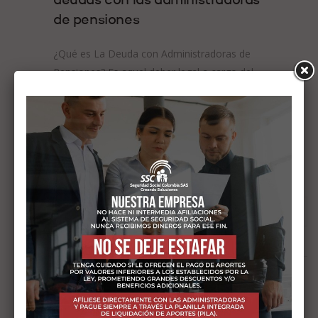
deudas con las administradoras
de pensiones
¿Qué es La Deuda con Administradoras de
Pensiones? Es aquel deber legal a cargo del
empleador (persona natural o jurídica)...
6 mayo, 2020
ENTRADAS RECIENTES