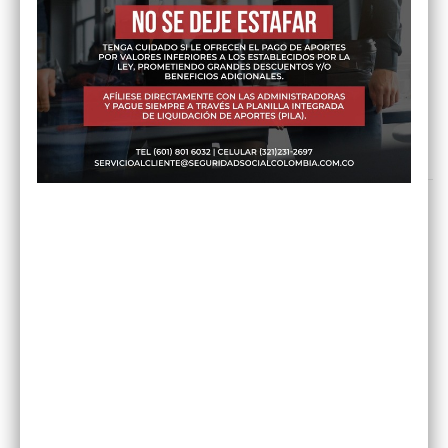
Pago de seguridad social por días o semanas
Reforma pensional 2025: Si pasa el examen constitucional, los
fondos privados perderían 6,3 millones de cotizantes
Pago mensual de cesantías: ¿Qué cambia?
COMENTARIOS RECIENTES
PENSIÓN DE VEJEZ
Seguridad Social Colombia
en
ANTICIPADA POR INVALIDEZ
Eduardo Antonio de la hoz Navarro
PENSIÓN DE VEJEZ
en
ANTICIPADA POR INVALIDEZ
Diferencia en la pensión de vejez en
Jorge Marmolejo
en
Colpensiones y los fondos privados