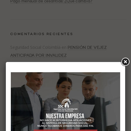
Pago mensual de cesantías: ¿Qué cambia?
COMENTARIOS RECIENTES
Seguridad Social Colombia
en
PENSIÓN DE VEJEZ
ANTICIPADA POR INVALIDEZ
en
Eduardo Antonio de la hoz Navarro
PENSIÓN DE VEJEZ
ANTICIPADA POR INVALIDEZ
Jorge Marmolejo
en
Diferencia en la pensión de vejez en
Colpensiones y los fondos privados
ARCHIVOS