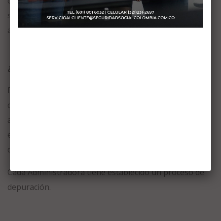
cabeza del empleador, es su obligación estar revisando
su estado de cuenta ante las administradoras, adicional
a que éstas están también obligadas a cobrar.
¿Cómo depurar la deuda?
Debe revisar el detalle de la deuda, identificar su origen
con la información histórica de la nómina, planillas de
aportes a pensión y archivo de sus empleados o ex
empleados que le están generando deuda, proceder a
depurarla y pagar lo que legalmente corresponda.
Cada Administradora tiene establecido un proceso de
depuración.