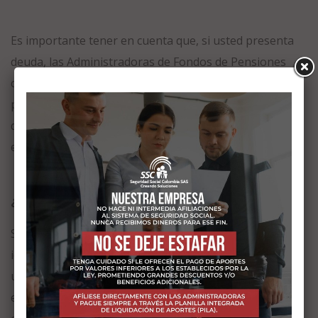
Es importante tener en cuenta que, si usted presenta
deuda, las Administradoras de Fondos de Pensiones
cuentan con la autonomía de iniciar las acciones
persuasivas y hasta coactivas de cobro de las deudas
que registre, mediante notificación de existencia y
estado de cuenta.
¿Se puede depurar la deuda?
Sí, puede y debe iniciar el proceso una vez haya
identificado que hay reporte de deuda a su nombre o
una vez sea notificado de un proceso de cobro. Como
en la autoliquidación la carga de la prueba está en