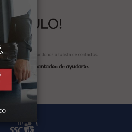
VÍNCULO!
ajes en SPAM agregandonos a tu lista de contactos.
o
estaremos encantados de ayudarte.