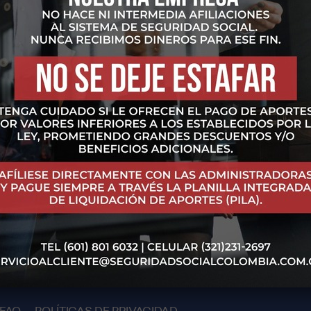
ORREO LLEGARÁ EL 
ico el mensaje de confirmación, asegúrate que no te lleguen los mens
os a:
servicioalcliente@seguridadsocialcolombia.com.c