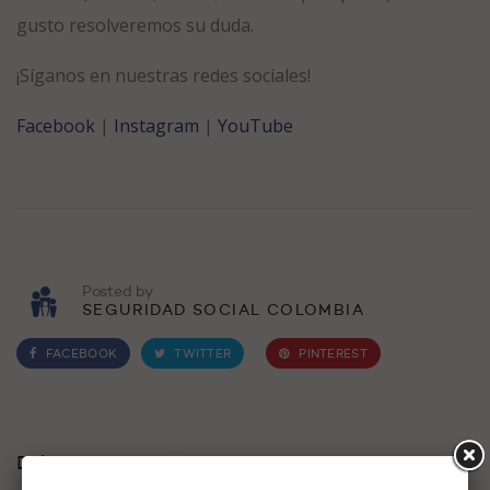
gusto resolveremos su duda.
¡Síganos en nuestras redes sociales!
Facebook
|
Instagram
|
YouTube
Posted by
SEGURIDAD SOCIAL COLOMBIA
FACEBOOK
TWITTER
PINTEREST
Deja una respuesta