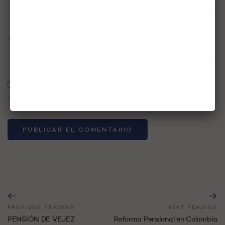
YOUR WEBSITE
GUARDA MI NOMBRE, CORREO ELECTRÓNICO Y WEB EN
ESTE NAVEGADOR PARA LA PRÓXIMA VEZ QUE COMENTE.
PREVIOUS READING
NEXT READING
PENSIÓN DE VEJEZ
Reforma Pensional en Colombia