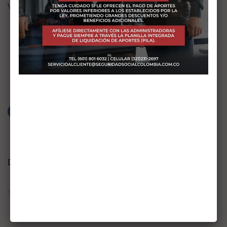
Ver Sentencia >>
Posted by
SEGURIDAD SOCIAL COLOMBIA
FACEBOOK
TWITTER
PINTEREST
Deja una respuesta
YOUR COMMENT*