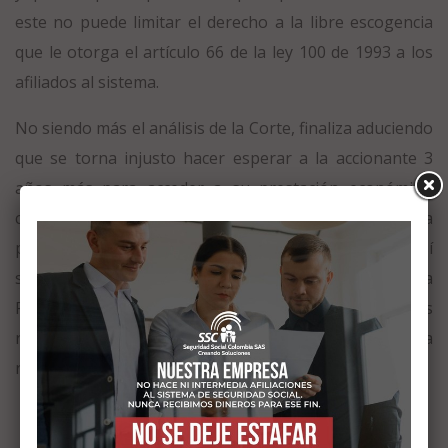
este no puede limitar el derecho a la libre escogencia
que le otorga el artículo 66 de la ley 100 de 1993 a los
afiliados al sistema.
No siendo más el análisis de la Corte, finaliza aduciendo
que se torna injusto hacer esperar a la accionante 3
años más para acceder a su prestación económica,
cuando en el momento de la necesidad cuenta con la
posibilidad de la devolución de los aportes para así
satisfacer sus necesidades, y por consiguiente ordena a
PORVENIR realizar la devolución de los aportes
realizados por la accionante y a la OPB a pagar la
redención anticipada del bono pensional.