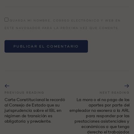
GUARDA MI NOMBRE, CORREO ELECTRÓNICO Y WEB EN
ESTE NAVEGADOR PARA LA PRÓXIMA VEZ QUE COMENTE.
PREVIOUS READING
NEXT READING
Corte Constitucional le recordó
La mora o el no pago de los
al Consejo de Estado que su
aportes por parte del
jurisprudencia sobre el IBL en
empleador no exonera a la ARL
régimen de transición es
para responder por las
obligatoria y prevalente.
prestaciones asistenciales y
económicas a que tenga
derecho el trabajador.