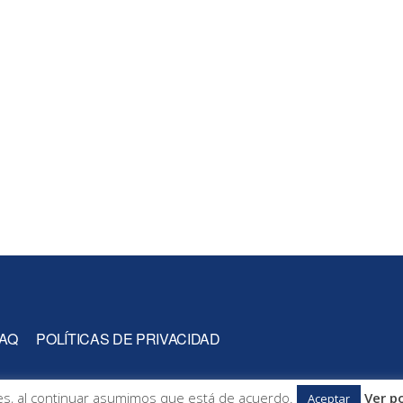
AQ
POLÍTICAS DE PRIVACIDAD
okies, al continuar asumimos que está de acuerdo.
Ver po
Aceptar