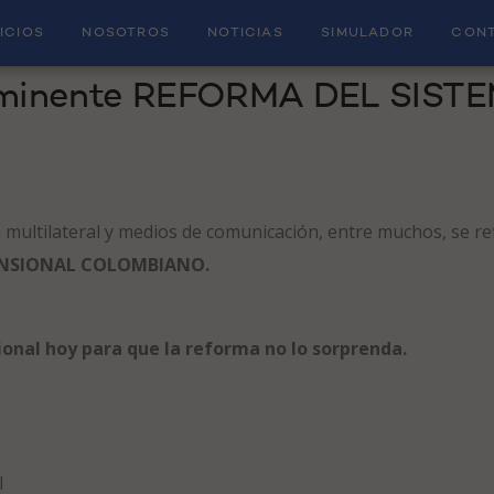
ICIOS
NOSOTROS
NOTICIAS
SIMULADOR
CON
SOCIAL COLOMBIA
/
IN
SIN CATEGORÍA
inminente REFORMA DEL SIST
 multilateral y medios de comunicación, entre muchos, se re
ENSIONAL COLOMBIANO.
ional hoy para que la reforma no lo sorprenda.
l