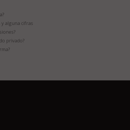
a?
 y alguna cifras
siones?
do privado?
orma?