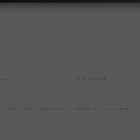
MAIL*
YOUR WEBSITE
EB EN ESTE NAVEGADOR PARA LA PRÓXIMA VEZ QUE COMENTE.