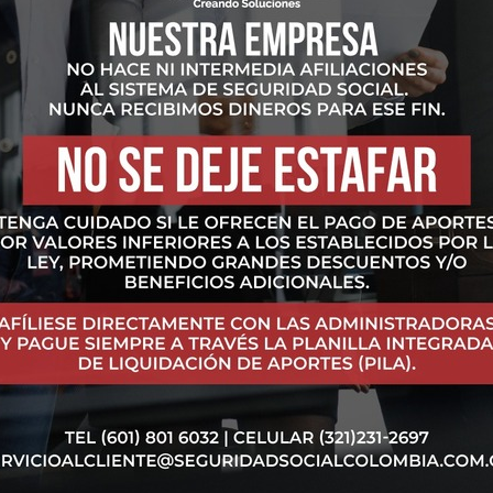
a en especial?
FACEBOOK
TWITTER
PIN