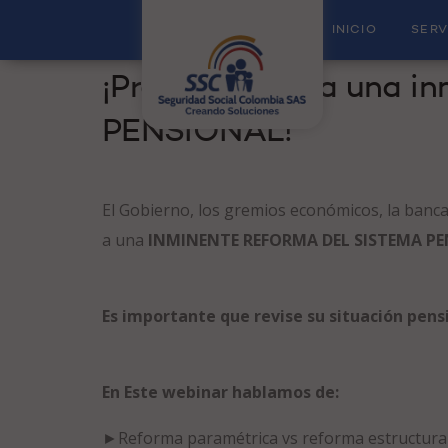
INICIO
SERV
POSTED ON
21 OCTUBRE, 2019
/
BY
SEGURIDAD 
¡Prepárese para una 
PENSIONAL!
El Gobierno, los gremios económicos, la banca
a una
INMINENTE REFORMA DEL SISTEMA P
Es importante que revise su situación pens
En Este webinar hablamos de:
►
Reforma paramétrica vs reforma estructura