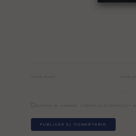
YOUR NAME*
YOUR E
GUARDA MI NOMBRE, CORREO ELECTRÓNICO Y W